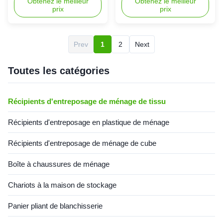
empilable
revêtement intérieur étanche à
Obtenez le meilleur
la maison portatifs Plume
Obtenez le meilleur
prix
prix
l'humidité renforcé de mur de
Nom de produit Boîte de
boîte de rangement de
rangement de tissu Taille
vêtements d'édredon de cadre
40*30*20cm/50*40*33cm/50*40*3
de multi-acier 2, doubles
Couleur 8 couleurs (24L, 66L,
Prev
1
2
Next
tirettes de tissu de haute
72L, 100L) Utilisation
qualité d'Oxford 3, pour la
Stockage de vêtements
fermeture douce, ...
Matériel Tissu d...
Toutes les catégories
Récipients d'entreposage de ménage de tissu
Récipients d'entreposage en plastique de ménage
Récipients d'entreposage de ménage de cube
Boîte à chaussures de ménage
Chariots à la maison de stockage
Panier pliant de blanchisserie