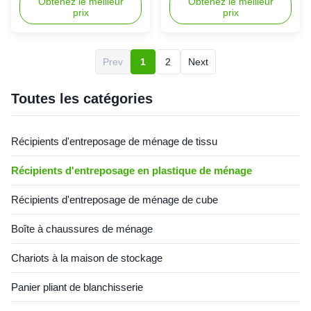
l'organisateur Drainable
mode de panier de pique-
Obtenez le meilleur
Caractéristique du produit :1.
Obtenez le meilleur
prix
prix
nique pour la cuisine La boîte
d'articles divers
Sans compter que la
de rangement est une boîte
nourriture, vous de achat
de rangement
peuvent également différents
multifonctionnelle simple et
articles divers à la maison de
Prev
1
2
Next
portative utilisée pour
stockage, comme la
classifier de petites cases
nourriture, le fruit etc.2. panier
pour le stockage distinct. Elle
en plastique de stockage ...
Toutes les catégories
peut ...
Récipients d'entreposage de ménage de tissu
Récipients d'entreposage en plastique de ménage
Récipients d'entreposage de ménage de cube
Boîte à chaussures de ménage
Chariots à la maison de stockage
Panier pliant de blanchisserie