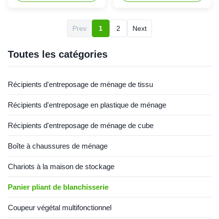
produit : Vêtements de
linge sale est employé pour
magasin pour garder propre et
stocker des vêtements pour
rangé à la maison ; Employez
être changé, propre et
Prev
1
2
Next
pour rassembler les
hygiénique, ou pour aider des
vêtements sales au magasin
enfants à organiser les
de blanchisserie ; Boîte de
meubles pour stocker ...
Toutes les catégories
rangement ...
Récipients d'entreposage de ménage de tissu
Récipients d'entreposage en plastique de ménage
Récipients d'entreposage de ménage de cube
Boîte à chaussures de ménage
Chariots à la maison de stockage
Panier pliant de blanchisserie
Coupeur végétal multifonctionnel