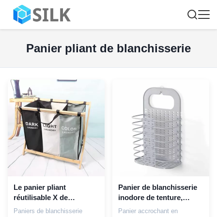
Panier pliant de blanchisserie
Le panier pliant
Panier de blanchisserie
réutilisable X de
inodore de tenture,
blanchisserie de cadre
panier pliable durable de
Paniers de blanchisserie
Panier accrochant en