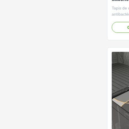
de caill
Tapis de 
antibact
de galets
qualité L
sol propr
bain carr
Descripti
tapis de s