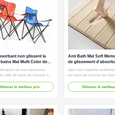
bsorbant non glissent la
Anti Bath Mat Soft Mem
 bains Mat Multi Color de
de glissement d'absorb
 de mémoire
séchage rapide
idérapant de eau-absorption
tapis mou superbe antidérap
de salle de bains de mousse de
de bains de mousse de mém
e contact multicolore
d'absorbant de Rapide-séch
on de produit IST de
Description de produit Notre
Obtenez le meilleur prix
Obtenez le meilleur
ermatte de der de version de
tapis 2,0 de salle de bains n
sere rutschfest, trocknend de
antidérapante, antidérapant,
mehr d'und de wasserdicht,
imperméable, se perfectionn
e Hause de zu de Gebrauch im
planchers en bois dur ou le
er de ...
vitesse, aucun ...