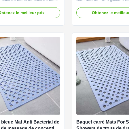
e de mémoire tapissent 50*80
For Bathroom de diatomiteB
 baignoire épaisse de plancher
antidérapage Mat Water Abs
Obtenez le meilleur prix
Obtenez le meilleur
de bains de glissement tapissent
Mat de diatomite de tapis de
 de bain de mousse de mémoire
diatomite de salle de bains D
iber Spécifications Nom de
produit Notre salle de bains
n tapis de ...
Applications, le tapis de bain 
bleue Mat Anti Bacterial de
Baquet carré Mats For 
e de massage de conception
Showers de trous de dr