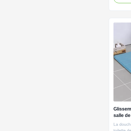
rapide de
pour le p
produit N
de bains 
Glissem
salle d
mémoire
La douch
toilette d