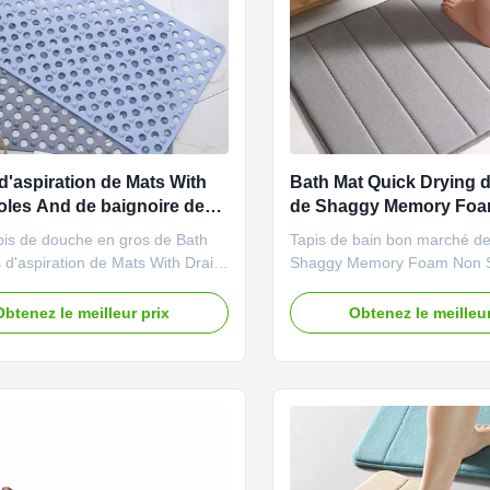
d'aspiration de Mats With
Bath Mat Quick Drying de
oles And de baignoire de
de Shaggy Memory Foa
pis de douche en gros de Bath
Tapis de bain bon marché de 
 d'aspiration de Mats With Drain
Shaggy Memory Foam Non Sl
 de baignoire Description de
en gros Description de produ
elui-ci de nos tapis de salle de
version du tapis 2,0 de salle
Obtenez le meilleur prix
Obtenez le meilleur
nt avec un bon nombre de trous
nouvelle antidérapante, auc
ge et de grandes tasses
utilisation imperméable et par
ion pour vidanger l'eau très
plancher en bois dur ou lien
t et vient dans deux ...
dispute libre pour ...