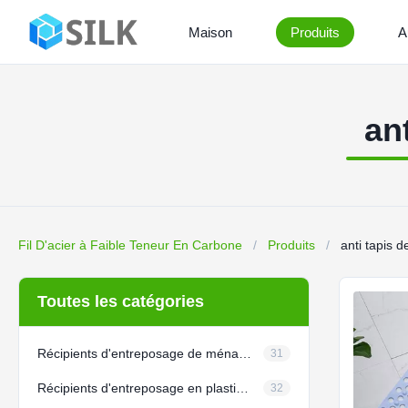
Maison
Produits
A
an
Fil D'acier à Faible Teneur En Carbone
/
Produits
/
anti tapis 
Toutes les catégories
Récipients d'entreposage de ménage de tissu
31
Récipients d'entreposage en plastique de ménage
32