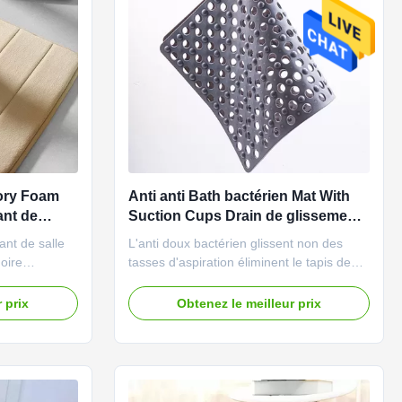
ory Foam
Anti anti Bath bactérien Mat With
ant de
Suction Cups Drain de glissement
outre des trous
ant de salle
L'anti doux bactérien glissent non des
oire
tasses d'aspiration éliminent le tapis de
age
baignoire de douche de trous Description
 version du
de produit Une de ces couvertures de
 prix
Obtenez le meilleur prix
ouvelle
salle de bains a beaucoup de trous de
drain et de grandes tasses de l'eau
ent pour les
d'aspiration pour vidanger rapidement et
s bosses de
pour choisir la taille ...