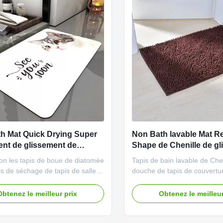
th Mat Quick Drying Super
Non Bath lavable Mat R
nt de glissement de
Shape de Chenille de g
ber
on les tapis de boue de diatomée
Tapis de bain lavable de Che
pis de séchage de tapis de salle
douche de tapis de couvertu
et rapides absorbants superbes
machine antidérapante de B
er pour salle de bains
Description de produit Notre
Obtenez le meilleur prix
Obtenez le meilleur
on de produit Nos tapis de bain
version du châle 2,0 de salle
oup d'utilisations, ils peuvent
non-usage, imperméable, se
oyés en tant que bains
pour l'usage sur des attache