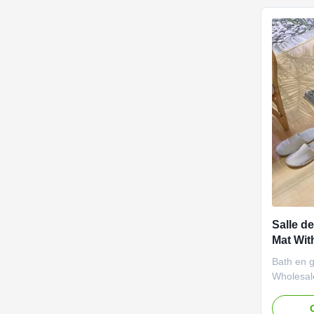
absorbant
Salle d
Mat Wit
de Chen
Bath en 
Wholesal
n'import
couvertur