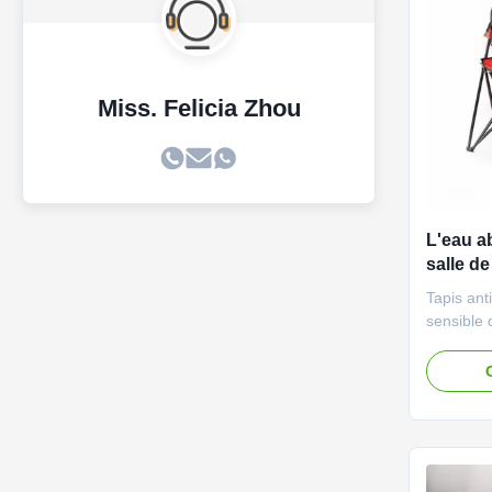
Miss. Felicia Zhou
L'eau a
salle de
mousse
Tapis ant
sensible 
mémoire d
Descripti
Badezimm
neue d'Un
schnell, 
eignet d
Badezimm