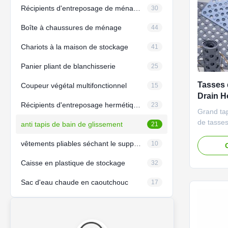
Récipients d'entreposage de ménage de cube
30
Boîte à chaussures de ménage
44
Chariots à la maison de stockage
41
Panier pliant de blanchisserie
25
Tasses 
Coupeur végétal multifonctionnel
15
Drain H
Récipients d'entreposage hermétiques de nourriture
23
silicium
Grand ta
de tasses
anti tapis de bain de glissement
21
Holes And
vêtements pliables séchant le support
produit C
10
bains vie
Caisse en plastique de stockage
32
de draina
d'aspirat
Sac d'eau chaude en caoutchouc
17
rapidemen