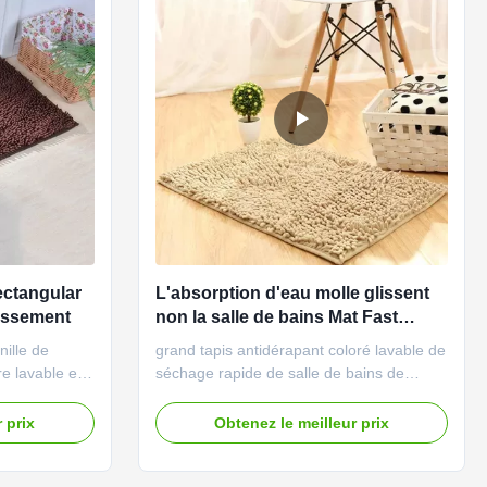
ectangular
L'absorption d'eau molle glissent
lissement
non la salle de bains Mat Fast
Drying Washable de Chenille
nille de
grand tapis antidérapant coloré lavable de
re lavable en
séchage rapide de salle de bains de
ath
chenille d'absorption d'eau molle
 nouvelle
Description de produit Notre version du
 prix
Obtenez le meilleur prix
 de bains est
tapis 2,0 de salle de bains nouvelle aucun
 perfectionne
glissement, utilisation imperméable et
s en bois
parfaite sur le plancher en bois dur ou