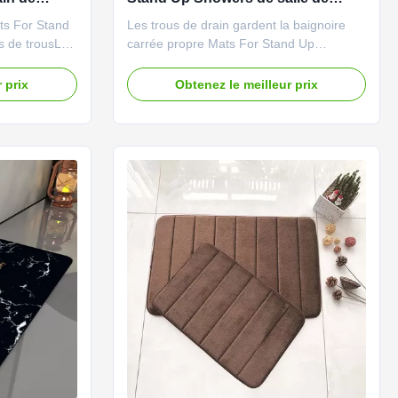
bains de trous
ts For Stand
Les trous de drain gardent la baignoire
s de trousLes
carrée propre Mats For Stand Up
gnoire carrée
Showers de salle de bains de plancher
howers de
Description de produit Celui-ci de nos
 prix
Obtenez le meilleur prix
escription de
tapis de salle de bains vient avec un bon
de salle de
nombre de trous de drainage et de
bre de trous
grandes tasses d'aspiration pour vidanger
l'eau très rapidement et vient ...