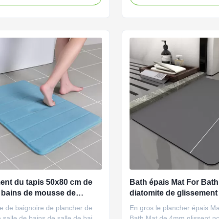
 Bath de Chenille de glissement
séchage rapide de Bath de C
lancher de douche Description de
glissement pour le plancher
otre version du tapis 2,0 de salle
Description de produit Notre
nouvelle aucun ...
tapis 2,0 de salle de bains ...
ent du tapis 50x80 cm de
Bath épais Mat For Bat
e bains de mousse de
diatomite de glissemen
 de polyester non
non
e de baignoire de plancher de
En gros le plancher épais Ma
e salle de bains de salle de bains
Bath Mat de 4mm glissent n