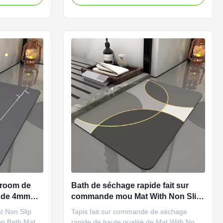
henille de
de plancher de salle de bains de
 de douche
glissement tapissent le tapis de bain de
 version du
mousse de mémoire de Microfiber
Description de produit Notre ...
hroom de
Bath de séchage rapide fait sur
t de 4mm
commande mou Mat With Non Slip
Bottom
t Non Slip
Tapis fait sur commande de séchage
on Bath Mat
rapide de haute qualité de Mat With Non-