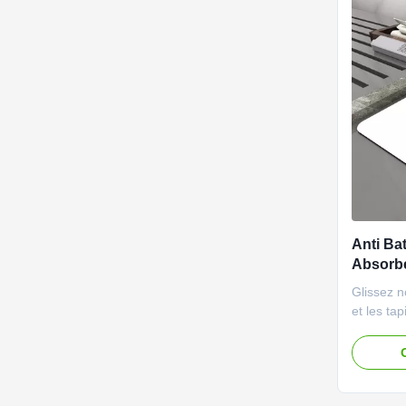
Anti Ba
Absorbe
Microfi
Glissez n
et les ta
de bains 
de planch
Descripti
ont beauc
être empl