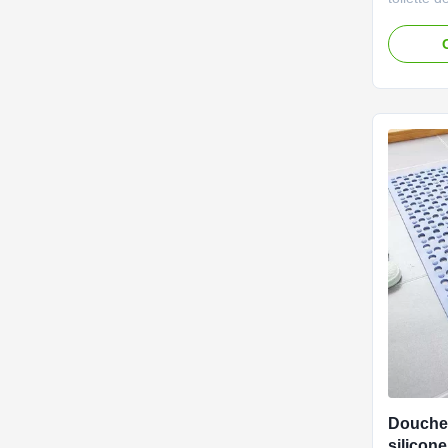
de mouss
cm L'anti
de salle 
le tapis
de Microf
produit No
Douche 
silicon