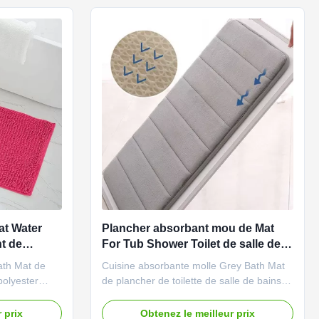
...
liens de plancher, ...
at Water
Plancher absorbant mou de Mat
t de
For Tub Shower Toilet de salle de
 non
bains de mousse de mémoire
ath Mat de
Cuisine absorbante molle Grey Bath Mat
polyester
de plancher de toilette de salle de bains
au nonGrande
de douche de Mat Memory Foam For Tub
ble de
de salle de bains L'anti baignoire épaisse
 prix
Obtenez le meilleur prix