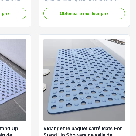
ath mou
Slip Bottom Bath de Bath Bath mou
orbent Bath
antidérapage Mat Water de diatomite de
 prix
Obtenez le meilleur prix
 pied de
tapis de pied de diatomite de salle de
escription de
bains Tapis de bain absorbant Description
 Mat Wide
de produit Notre salle de bains Mat Wide
...
Applications, le tapis de bain ...
Stand Up
Vidangez le baquet carré Mats For
ain de
Stand Up Showers de salle de