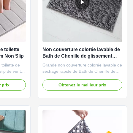
 toilette
Non couverture colorée lavable de
m Non Slip
Bath de Chenille de glissement
pour le plancher de douche
toilette de
Grande non couverture colorée lavable de
ip de vente
séchage rapide de Bath de Chenille de
it Notre
glissement pour le plancher de douche
 de bains
Description de produit Notre version du
 prix
Obtenez le meilleur prix
un glissement,
tapis 2,0 de salle de bains nouvelle aucun
faite sur le
glissement, utilisation imperméable et
s de plancher,
parfaite sur le plancher en bois dur ou
liens de plancher, ...