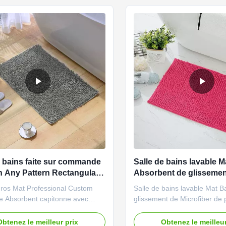
s superbes dans ...
solide ou de plancher, sans n
e bains faite sur commande
Salle de bains lavable M
h Any Pattern Rectangular
Absorbent de glissemen
ille
polyester de Microfiber
gros Mat Professional Custom
Salle de bains lavable Mat B
e Absorbent capitonne avec
glissement de Microfiber de 
e quel modèleGrande non
d'absorbant luxueux de l'e
e colorée lavable de séchage
non couverture colorée lava
Obtenez le meilleur prix
Obtenez le meilleur