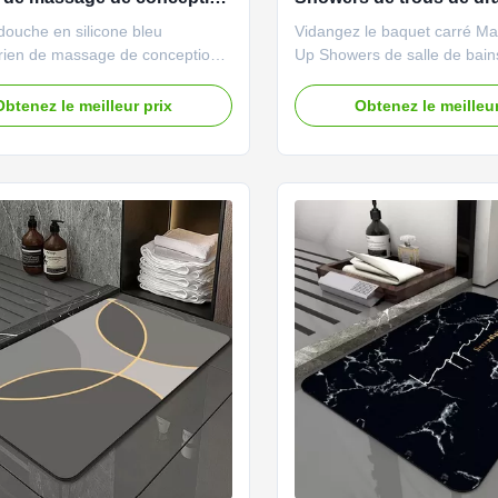
ou
silicone
douche en silicone bleu
Vidangez le baquet carré Ma
érien de massage de conception
Up Showers de salle de bain
 de salle de bains de haute
trous de drain gardent la bai
es trous de drainage gardent le
propre Mats For Stand Up S
Obtenez le meilleur prix
Obtenez le meilleur
e tapis de baignoire de salle de
salle de bains de plancher D
ée pour les douches debout
produit Celui-ci de nos tapis 
on du produit Celui-ci de nos
bains vient avec un bon nom
alle de bain est livré ...
de drainage et ...