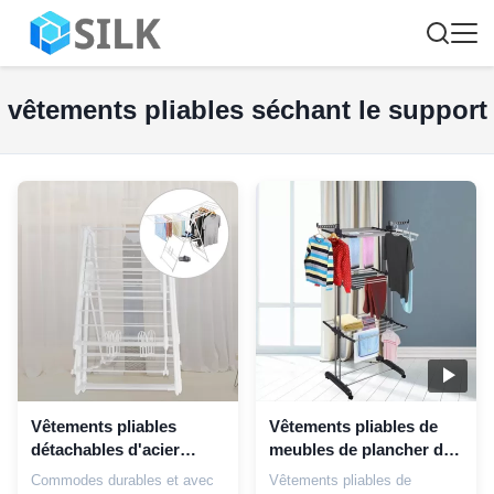
vêtements pliables séchant le support
Vêtements pliables
Vêtements pliables de
détachables d'acier
meubles de plancher de
inoxydable séchant le
Cabinet de chaussure
Commodes durables et avec
Vêtements pliables de