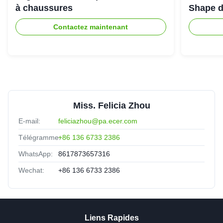
à chaussures
Shape d
Contactez maintenant
Miss. Felicia Zhou
E-mail:
feliciazhou@pa.ecer.com
Télégramme:
+86 136 6733 2386
WhatsApp:
8617873657316
Wechat:
+86 136 6733 2386
Liens Rapides