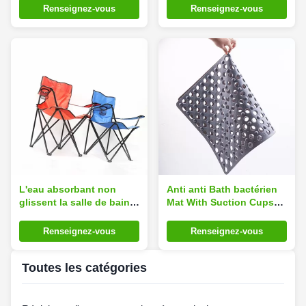
de support avec des
Renseignez-vous
Renseignez-vous
étagères
L'eau absorbant non
Anti anti Bath bactérien
glissent la salle de bains
Mat With Suction Cups
Mat Multi Color de
Drain de glissement outre
mousse de mémoire
des trous
Renseignez-vous
Renseignez-vous
Toutes les catégories