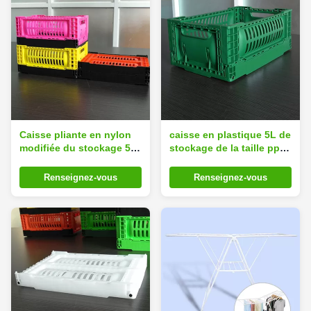
Caisse pliante en nylon
caisse en plastique 5L de
modifiée du stockage 5L
stockage de la taille pp
pour l'affichage de
de 120mm vert clair pour
supermarché
le légume
Renseignez-vous
Renseignez-vous