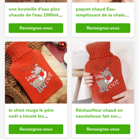
une bouteille d'eau plus
paquet chaud Eau-
chaude de l'eau 1000ml
remplissant de la chaleur
chaude de sac d'hiver de
de silicone de sac chaud
pieds épais en
en caoutchouc de
Renseignez-vous
Renseignez-vous
caoutchouc de main
bouteille d'eau chaud
le chiot rouge le père
Réchauffeur chaud en
noël a tricoté les
caoutchouc fait sur
bouteilles d'eau chaudes
commande portatif de
de couvertures pour la
pied et de main de
Renseignez-vous
Renseignez-vous
promotion chaude d'hiver
bouteille d'eau du logo