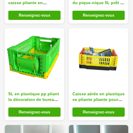
caisse pliante en
du pique-nique 5L prêt à
plastique de murs 32
embarquer la charge 6kg
litres
Renseignez-vous
Renseignez-vous
5L en plastique pp pliant
Caisse aérée en plastique
la décoration de bureau
se pliante pliante pour
de panier de stockage
des légumes et des fruits
Renseignez-vous
Renseignez-vous