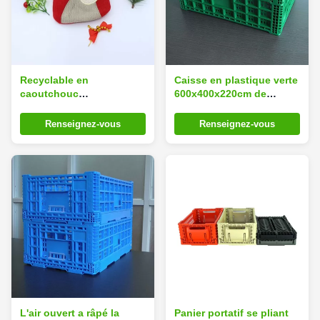
Recyclable en
Caisse en plastique verte
caoutchouc
600x400x220cm de
thermoplastique
stockage pour le légume
fonctionnel multi de sac
fruit
Renseignez-vous
Renseignez-vous
d'eau chaude
L'air ouvert a râpé la
Panier portatif se pliant