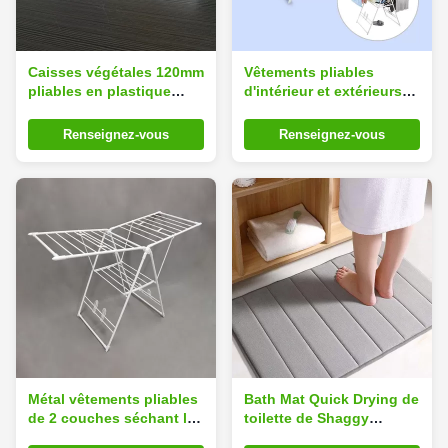
Caisses végétales 120mm
Vêtements pliables
pliables en plastique
d'intérieur et extérieurs
campantes avec la
séchant le support avec
poignée
le corps en acier d'alliage
Renseignez-vous
Renseignez-vous
Métal vêtements pliables
Bath Mat Quick Drying de
de 2 couches séchant la
toilette de Shaggy
conception de papillon
Memory Foam Non Slip