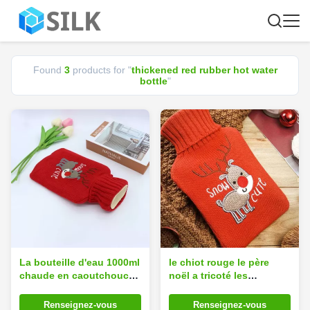
Found
3
products for "
thickened red rubber hot water
bottle
"
La bouteille d'eau 1000ml
le chiot rouge le père
chaude en caoutchouc
noël a tricoté les
rouge réutilisable de
bouteilles d'eau chaudes
couverture s'est épaissie
de couvertures pour la
Renseignez-vous
Renseignez-vous