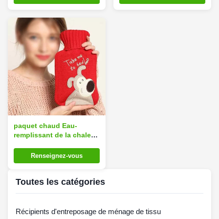
promotion chaude d'hiver
paquet chaud Eau-
remplissant de la chaleur
de silicone de sac chaud
en caoutchouc de
Renseignez-vous
bouteille d'eau chaud
Toutes les catégories
Récipients d'entreposage de ménage de tissu