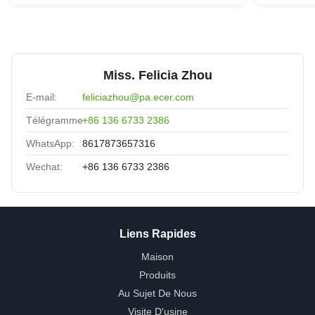
Miss. Felicia Zhou
E-mail:
feliciazhou@pa.ecer.com
Télégramme:
+86 136 6733 2386
WhatsApp:
8617873657316
Wechat:
+86 136 6733 2386
Liens Rapides
Maison
Produits
Au Sujet De Nous
Visite D'usine