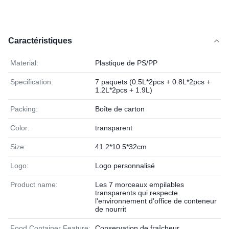
Caractéristiques
Material:
Plastique de PS/PP
Specification:
7 paquets (0.5L*2pcs + 0.8L*2pcs +
1.2L*2pcs + 1.9L)
Packing:
Boîte de carton
Color:
transparent
Size:
41.2*10.5*32cm
Logo:
Logo personnalisé
Product name:
Les 7 morceaux empilables
transparents qui respecte
l'environnement d'office de conteneur
de nourrit
Food Container Feature:
Conservation de fraîcheur