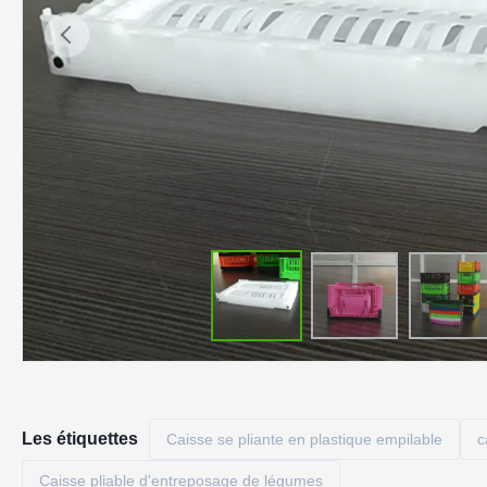
Les étiquettes
Caisse se pliante en plastique empilable
c
Caisse pliable d'entreposage de légumes