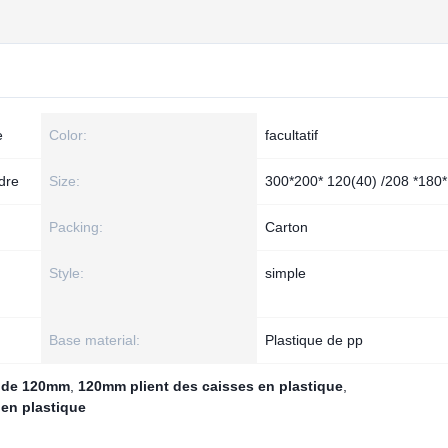
e
Color:
facultatif
dre
Size:
300*200* 120(40) /208 *18
Packing:
Carton
Style:
simple
Base material:
Plastique de pp
s de 120mm
,
120mm plient des caisses en plastique
,
 en plastique