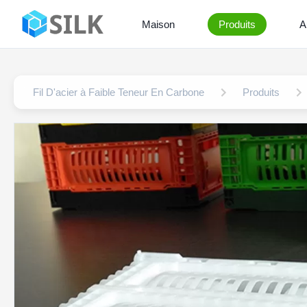
Maison
Produits
A
Fil D'acier à Faible Teneur En Carbone
Produits