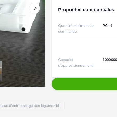
Propriétés commerciales
Quantité minimum de
PCs 1
commande:
Capacité
1000000
d'approvisionnement:
aisse d'entreposage des légumes 5L