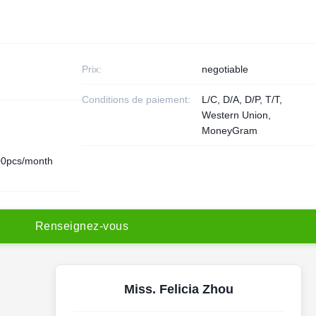
Prix:
negotiable
Conditions de paiement:
L/C, D/A, D/P, T/T,
Western Union,
MoneyGram
0pcs/month
R
e
n
s
e
i
g
n
e
z
-
v
o
u
s
Miss. Felicia Zhou