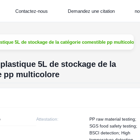
Contactez-nous
Demandez une citation
no
astique 5L de stockage de la catégorie comestible pp multicolore
 plastique 5L de stockage de la
e pp multicolore
e
Attestation:
PP raw material testing;
SGS food safety testing;
BSCI detection; High
temperature detection