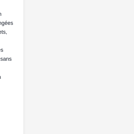
n
angées
ets,
es
 sans
a