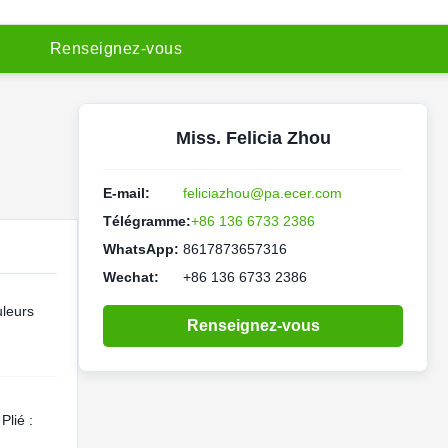
R
e
n
s
e
i
g
n
e
z
-
v
o
u
s
Miss. Felicia Zhou
E-mail:
feliciazhou@pa.ecer.com
Télégramme:
+86 136 6733 2386
WhatsApp:
8617873657316
Wechat:
+86 136 6733 2386
leurs
Renseignez-vous
lié :