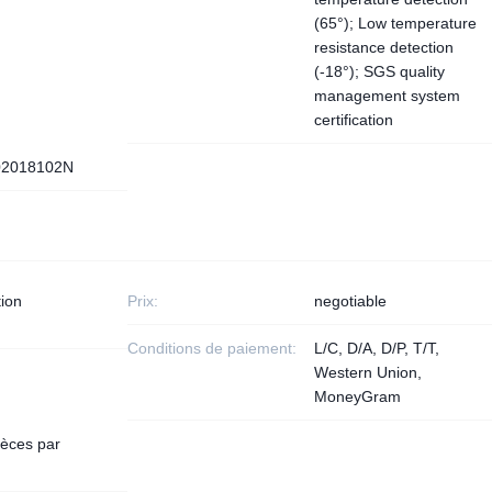
(65°); Low temperature
resistance detection
(-18°); SGS quality
management system
certification
02018102N
ion
Prix:
negotiable
Conditions de paiement:
L/C, D/A, D/P, T/T,
Western Union,
MoneyGram
èces par