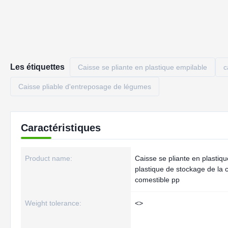
Les étiquettes
Caisse se pliante en plastique empilable
c
Caisse pliable d'entreposage de légumes
Caractéristiques
Product name:
Caisse se pliante en plastiqu
plastique de stockage de la 
comestible pp
Weight tolerance:
<>