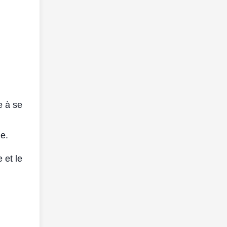
e à se
de.
 et le