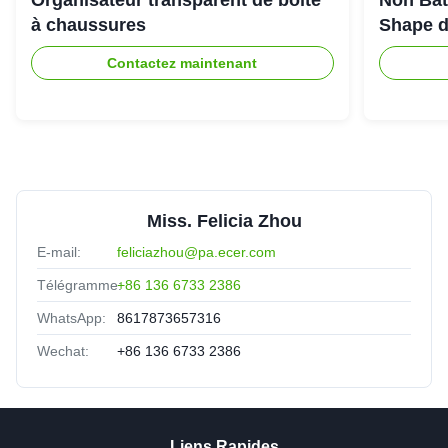
à chaussures
Shape d
Contactez maintenant
Miss. Felicia Zhou
E-mail:
feliciazhou@pa.ecer.com
Télégramme:
+86 136 6733 2386
WhatsApp:
8617873657316
Wechat:
+86 136 6733 2386
Liens Rapides